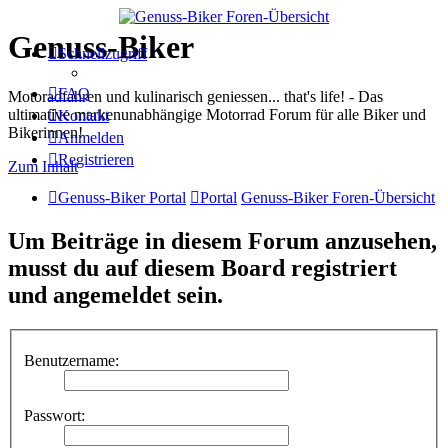
Genuss-Biker
Schnellzugriff
FAQ
Motoradfahren und kulinarisch geniessen... that's life! - Das
ultimative markenunabhängige Motorrad Forum für alle Biker und
Kontakt
Bikerinnen!
Anmelden
Registrieren
Zum Inhalt
Genuss-Biker Portal
Portal
Genuss-Biker Foren-Übersicht
Um Beiträge in diesem Forum anzusehen,
musst du auf diesem Board registriert
und angemeldet sein.
Benutzername:
Passwort: