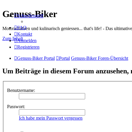
Genuss-Biker
Schnellzugriff
FAQ
Motoradfahren und kulinarisch geniessen... that's life! - Das ultima
Kontakt
Zum Inhalt
Anmelden
Registrieren
Genuss-Biker Portal
Portal
Genuss-Biker Foren-Übersicht
Um Beiträge in diesem Forum anzusehen, m
Benutzername:
Passwort:
Ich habe mein Passwort vergessen