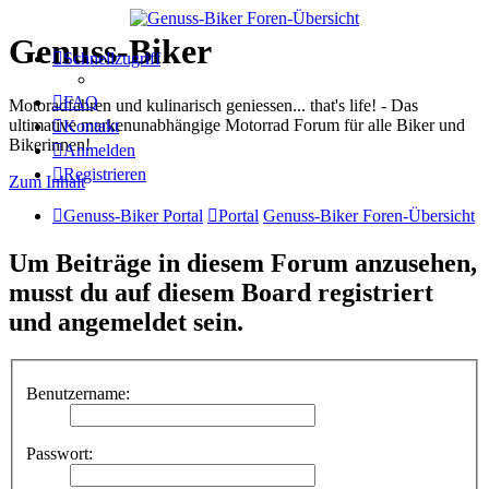
Genuss-Biker
Schnellzugriff
FAQ
Motoradfahren und kulinarisch geniessen... that's life! - Das
ultimative markenunabhängige Motorrad Forum für alle Biker und
Kontakt
Bikerinnen!
Anmelden
Registrieren
Zum Inhalt
Genuss-Biker Portal
Portal
Genuss-Biker Foren-Übersicht
Um Beiträge in diesem Forum anzusehen,
musst du auf diesem Board registriert
und angemeldet sein.
Benutzername:
Passwort: