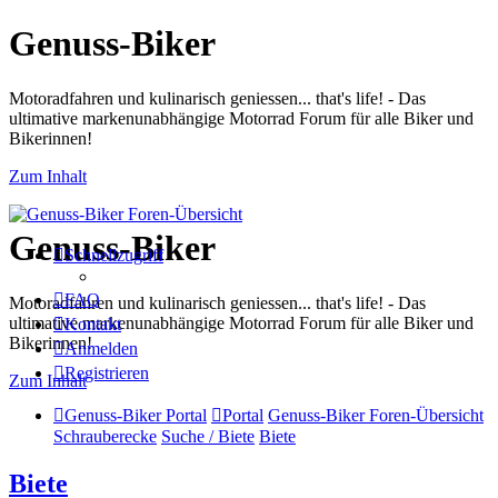
Genuss-Biker
Motoradfahren und kulinarisch geniessen... that's life! - Das
ultimative markenunabhängige Motorrad Forum für alle Biker und
Bikerinnen!
Zum Inhalt
Genuss-Biker
Schnellzugriff
FAQ
Motoradfahren und kulinarisch geniessen... that's life! - Das
ultimative markenunabhängige Motorrad Forum für alle Biker und
Kontakt
Bikerinnen!
Anmelden
Registrieren
Zum Inhalt
Genuss-Biker Portal
Portal
Genuss-Biker Foren-Übersicht
Schrauberecke
Suche / Biete
Biete
Biete