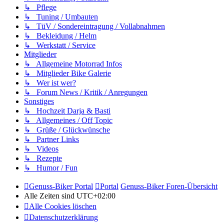
↳ Pflege
↳ Tuning / Umbauten
↳ TüV / Sondereintragung / Vollabnahmen
↳ Bekleidung / Helm
↳ Werkstatt / Service
Mitglieder
↳ Allgemeine Motorrad Infos
↳ Mitglieder Bike Galerie
↳ Wer ist wer?
↳ Forum News / Kritik / Anregungen
Sonstiges
↳ Hochzeit Darja & Basti
↳ Allgemeines / Off Topic
↳ Grüße / Glückwünsche
↳ Partner Links
↳ Videos
↳ Rezepte
↳ Humor / Fun
Genuss-Biker Portal
Portal
Genuss-Biker Foren-Übersicht
Alle Zeiten sind
UTC+02:00
Alle Cookies löschen
Datenschutzerklärung