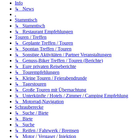
Info
↳ News
.
Stammtisch
↳ Stammtisch
↳ Restaurant Empfehlungen
Touren / Treffen
↳ Geplante Treffen / Touren
↳ Spontan Treffen / Touren
↳ Sonstige Aktivitäten / Partner Veranstaltungen
↳ Genuss-Biker Treffen / Touren (Berichte)
↳ Eure privaten Reiseberichte
↳ Tourempfehlungen
↳ Kleine Touren / Feierabendrunde
↳ Tagestouren
↳ Große Touren mit Übernachtung
↳ Unterkünfte / Hotels / Zimmer / Camping Empfehlung
↳ Motorrad-Navigation
Schrauberecke
↳ Suche / Biete
↳ Biete
↳ Suche
↳ Reifen / Fahrwerk / Bremsen
↳ Motor / Vergaser / Injektion