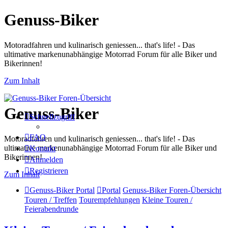
Genuss-Biker
Motoradfahren und kulinarisch geniessen... that's life! - Das
ultimative markenunabhängige Motorrad Forum für alle Biker und
Bikerinnen!
Zum Inhalt
Genuss-Biker
Schnellzugriff
FAQ
Motoradfahren und kulinarisch geniessen... that's life! - Das
ultimative markenunabhängige Motorrad Forum für alle Biker und
Kontakt
Bikerinnen!
Anmelden
Registrieren
Zum Inhalt
Genuss-Biker Portal
Portal
Genuss-Biker Foren-Übersicht
Touren / Treffen
Tourempfehlungen
Kleine Touren /
Feierabendrunde