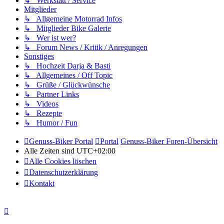
↳ Werkstatt / Service
Mitglieder
↳ Allgemeine Motorrad Infos
↳ Mitglieder Bike Galerie
↳ Wer ist wer?
↳ Forum News / Kritik / Anregungen
Sonstiges
↳ Hochzeit Darja & Basti
↳ Allgemeines / Off Topic
↳ Grüße / Glückwünsche
↳ Partner Links
↳ Videos
↳ Rezepte
↳ Humor / Fun
Genuss-Biker Portal
Portal
Genuss-Biker Foren-Übersicht
Alle Zeiten sind
UTC+02:00
Alle Cookies löschen
Datenschutzerklärung
Kontakt