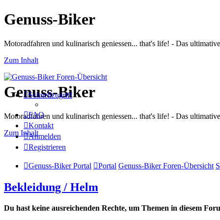
Genuss-Biker
Motoradfahren und kulinarisch geniessen... that's life! - Das ultima
Zum Inhalt
Genuss-Biker
Schnellzugriff
FAQ
Motoradfahren und kulinarisch geniessen... that's life! - Das ultima
Kontakt
Zum Inhalt
Anmelden
Registrieren
Genuss-Biker Portal
Portal
Genuss-Biker Foren-Übersicht
S
Bekleidung / Helm
Du hast keine ausreichenden Rechte, um Themen in diesem Forum