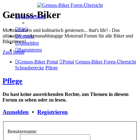
Genuss-Biker
Schnellzugriff
FAQ
Motoradfahren und kulinarisch geniessen... that's life! - Das
ultimative markenunabhängige Motorrad Forum für alle Biker und
Kontakt
Bikerinnen!
Anmelden
Registrieren
Zum Inhalt
Genuss-Biker Portal
Portal
Genuss-Biker Foren-Übersicht
Schrauberecke
Pflege
Pflege
Du hast keine ausreichenden Rechte, um Themen in diesem
Forum zu sehen oder zu lesen.
Anmelden
•
Registrieren
Benutzername: