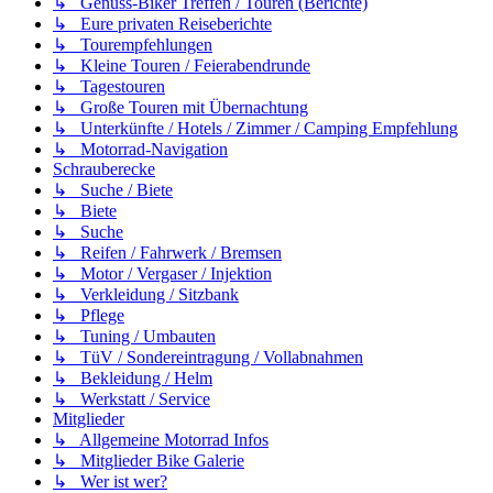
↳ Genuss-Biker Treffen / Touren (Berichte)
↳ Eure privaten Reiseberichte
↳ Tourempfehlungen
↳ Kleine Touren / Feierabendrunde
↳ Tagestouren
↳ Große Touren mit Übernachtung
↳ Unterkünfte / Hotels / Zimmer / Camping Empfehlung
↳ Motorrad-Navigation
Schrauberecke
↳ Suche / Biete
↳ Biete
↳ Suche
↳ Reifen / Fahrwerk / Bremsen
↳ Motor / Vergaser / Injektion
↳ Verkleidung / Sitzbank
↳ Pflege
↳ Tuning / Umbauten
↳ TüV / Sondereintragung / Vollabnahmen
↳ Bekleidung / Helm
↳ Werkstatt / Service
Mitglieder
↳ Allgemeine Motorrad Infos
↳ Mitglieder Bike Galerie
↳ Wer ist wer?