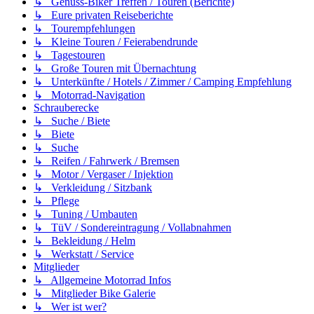
↳ Genuss-Biker Treffen / Touren (Berichte)
↳ Eure privaten Reiseberichte
↳ Tourempfehlungen
↳ Kleine Touren / Feierabendrunde
↳ Tagestouren
↳ Große Touren mit Übernachtung
↳ Unterkünfte / Hotels / Zimmer / Camping Empfehlung
↳ Motorrad-Navigation
Schrauberecke
↳ Suche / Biete
↳ Biete
↳ Suche
↳ Reifen / Fahrwerk / Bremsen
↳ Motor / Vergaser / Injektion
↳ Verkleidung / Sitzbank
↳ Pflege
↳ Tuning / Umbauten
↳ TüV / Sondereintragung / Vollabnahmen
↳ Bekleidung / Helm
↳ Werkstatt / Service
Mitglieder
↳ Allgemeine Motorrad Infos
↳ Mitglieder Bike Galerie
↳ Wer ist wer?