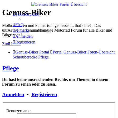
Genuss-Biker
Schnellzugriff
FAQ
Motoradfahren und kulinarisch geniessen... that's life! - Das
ultimative markenunabhängige Motorrad Forum für alle Biker und
Kontakt
Bikerinnen!
Anmelden
Registrieren
Zum Inhalt
Genuss-Biker Portal
Portal
Genuss-Biker Foren-Übersicht
Schrauberecke
Pflege
Pflege
Du hast keine ausreichenden Rechte, um Themen in diesem
Forum zu sehen oder zu lesen.
Anmelden
•
Registrieren
Benutzername: