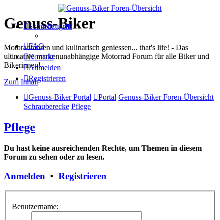
Genuss-Biker
Schnellzugriff
FAQ
Motoradfahren und kulinarisch geniessen... that's life! - Das
ultimative markenunabhängige Motorrad Forum für alle Biker und
Kontakt
Bikerinnen!
Anmelden
Registrieren
Zum Inhalt
Genuss-Biker Portal
Portal
Genuss-Biker Foren-Übersicht
Schrauberecke
Pflege
Pflege
Du hast keine ausreichenden Rechte, um Themen in diesem
Forum zu sehen oder zu lesen.
Anmelden
•
Registrieren
Benutzername: