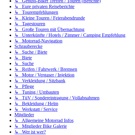
↳ Genuss-Biker Treffen / Touren (Berichte)
↳ Eure privaten Reiseberichte
↳ Tourempfehlungen
↳ Kleine Touren / Feierabendrunde
↳ Tagestouren
↳ Große Touren mit Übernachtung
↳ Unterkünfte / Hotels / Zimmer / Camping Empfehlung
↳ Motorrad-Navigation
Schrauberecke
↳ Suche / Biete
↳ Biete
↳ Suche
↳ Reifen / Fahrwerk / Bremsen
↳ Motor / Vergaser / Injektion
↳ Verkleidung / Sitzbank
↳ Pflege
↳ Tuning / Umbauten
↳ TüV / Sondereintragung / Vollabnahmen
↳ Bekleidung / Helm
↳ Werkstatt / Service
Mitglieder
↳ Allgemeine Motorrad Infos
↳ Mitglieder Bike Galerie
↳ Wer ist wer?