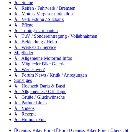
↳ Suche
↳ Reifen / Fahrwerk / Bremsen
↳ Motor / Vergaser / Injektion
↳ Verkleidung / Sitzbank
↳ Pflege
↳ Tuning / Umbauten
↳ TüV / Sondereintragung / Vollabnahmen
↳ Bekleidung / Helm
↳ Werkstatt / Service
Mitglieder
↳ Allgemeine Motorrad Infos
↳ Mitglieder Bike Galerie
↳ Wer ist wer?
↳ Forum News / Kritik / Anregungen
Sonstiges
↳ Hochzeit Darja & Basti
↳ Allgemeines / Off Topic
↳ Grüße / Glückwünsche
↳ Partner Links
↳ Videos
↳ Rezepte
↳ Humor / Fun
Genuss-Biker Portal
Portal
Genuss-Biker Foren-Übersicht