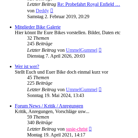
Letzter Beitrag
Re: Probefahrt Royal Enfield …
Neuester
von
Deddy
Beitrag
Samstag 2. Februar 2019, 20:29
Mitglieder Bike Galerie
Hier könnt Ihr Eure Bikes vorstellen. Bilder, Daten etc
32
Themen
245
Beiträge
Neuester
Letzter Beitrag
von
UmmelGummel
Beitrag
Dienstag 7. April 2026, 20:03
Wer ist wer?
Stellt Euch und Euer Bike doch einmal kurz vor
45
Themen
225
Beiträge
Neuester
Letzter Beitrag
von
UmmelGummel
Beitrag
Sonntag 19. Mai 2024, 13:43
Forum News / Kritik / Anregungen
Kritik, Anregungen, Vorschläge usw...
59
Themen
340
Beiträge
Neuester
Letzter Beitrag
von
susie-christ
Beitrag
Montag 19. April 2021, 14:17