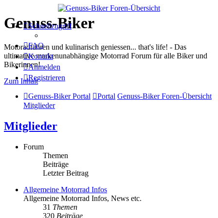
Genuss-Biker
Schnellzugriff
FAQ
Motoradfahren und kulinarisch geniessen... that's life! - Das
ultimative markenunabhängige Motorrad Forum für alle Biker und
Kontakt
Bikerinnen!
Anmelden
Registrieren
Zum Inhalt
Genuss-Biker Portal
Portal
Genuss-Biker Foren-Übersicht
Mitglieder
Mitglieder
Forum
Themen
Beiträge
Letzter Beitrag
Allgemeine Motorrad Infos
Allgemeine Motorrad Infos, News etc.
31
Themen
320
Beiträge