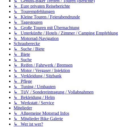
↳ Genuss-Biker Treffen / Touren (Berichte)
↳ Eure privaten Reiseberichte
↳ Tourempfehlungen
↳ Kleine Touren / Feierabendrunde
↳ Tagestouren
↳ Große Touren mit Übernachtung
↳ Unterkünfte / Hotels / Zimmer / Camping Empfehlung
↳ Motorrad-Navigation
Schrauberecke
↳ Suche / Biete
↳ Biete
↳ Suche
↳ Reifen / Fahrwerk / Bremsen
↳ Motor / Vergaser / Injektion
↳ Verkleidung / Sitzbank
↳ Pflege
↳ Tuning / Umbauten
↳ TüV / Sondereintragung / Vollabnahmen
↳ Bekleidung / Helm
↳ Werkstatt / Service
Mitglieder
↳ Allgemeine Motorrad Infos
↳ Mitglieder Bike Galerie
↳ Wer ist wer?