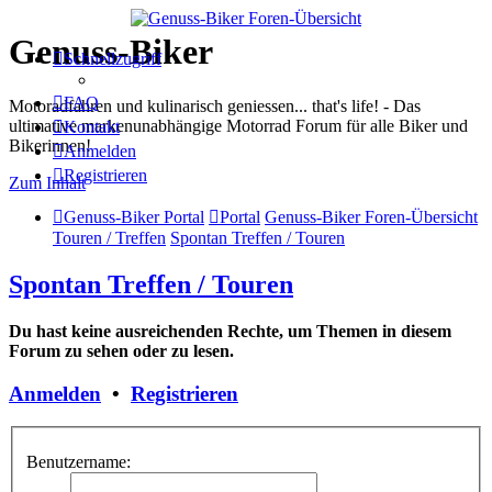
Genuss-Biker
Schnellzugriff
FAQ
Motoradfahren und kulinarisch geniessen... that's life! - Das
ultimative markenunabhängige Motorrad Forum für alle Biker und
Kontakt
Bikerinnen!
Anmelden
Registrieren
Zum Inhalt
Genuss-Biker Portal
Portal
Genuss-Biker Foren-Übersicht
Touren / Treffen
Spontan Treffen / Touren
Spontan Treffen / Touren
Du hast keine ausreichenden Rechte, um Themen in diesem
Forum zu sehen oder zu lesen.
Anmelden
•
Registrieren
Benutzername: