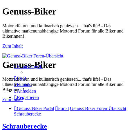
Genuss-Biker
Motoradfahren und kulinarisch geniessen... that's life! - Das
ultimative markenunabhängige Motorrad Forum für alle Biker und
Bikerinnen!
Zum Inhalt
Genuss-Biker
Schnellzugriff
FAQ
Motoradfahren und kulinarisch geniessen... that's life! - Das
ultimative markenunabhängige Motorrad Forum für alle Biker und
Kontakt
Bikerinnen!
Anmelden
Registrieren
Zum Inhalt
Genuss-Biker Portal
Portal
Genuss-Biker Foren-Übersicht
Schrauberecke
Schrauberecke