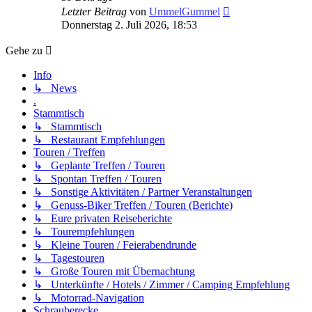
Neuester
Letzter Beitrag
von
UmmelGummel
Beitrag
Donnerstag 2. Juli 2026, 18:53
Gehe zu
Info
↳ News
.
Stammtisch
↳ Stammtisch
↳ Restaurant Empfehlungen
Touren / Treffen
↳ Geplante Treffen / Touren
↳ Spontan Treffen / Touren
↳ Sonstige Aktivitäten / Partner Veranstaltungen
↳ Genuss-Biker Treffen / Touren (Berichte)
↳ Eure privaten Reiseberichte
↳ Tourempfehlungen
↳ Kleine Touren / Feierabendrunde
↳ Tagestouren
↳ Große Touren mit Übernachtung
↳ Unterkünfte / Hotels / Zimmer / Camping Empfehlung
↳ Motorrad-Navigation
Schrauberecke