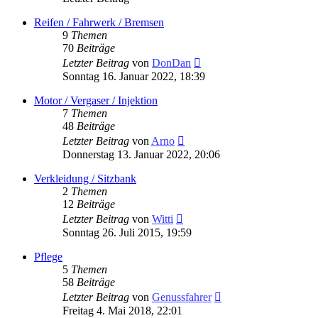
Reifen / Fahrwerk / Bremsen
9
Themen
70
Beiträge
Neuester
Letzter Beitrag
von
DonDan
Beitrag
Sonntag 16. Januar 2022, 18:39
Motor / Vergaser / Injektion
7
Themen
48
Beiträge
Neuester
Letzter Beitrag
von
Arno
Beitrag
Donnerstag 13. Januar 2022, 20:06
Verkleidung / Sitzbank
2
Themen
12
Beiträge
Neuester
Letzter Beitrag
von
Witti
Beitrag
Sonntag 26. Juli 2015, 19:59
Pflege
5
Themen
58
Beiträge
Neuester
Letzter Beitrag
von
Genussfahrer
Beitrag
Freitag 4. Mai 2018, 22:01