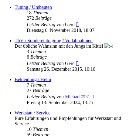
Tuning / Umbauten
18
Themen
272
Beiträge
Neuester
Letzter Beitrag
von
Gerd
Beitrag
Dienstag 6. November 2018, 18:07
TüV / Sondereintragung / Vollabnahmen
Der übliche Wahnsinn mit den Jungs im Kittel
3
Themen
6
Beiträge
Neuester
Letzter Beitrag
von
Gerd
Beitrag
Samstag 26. Dezember 2015, 10:10
Bekleidung / Helm
7
Themen
27
Beiträge
Neuester
Letzter Beitrag
von
Michael#931
Beitrag
Freitag 13. September 2024, 13:25
Werkstatt / Service
Eure Erfahrungen und Empfehlungen für Werkstatt und
Service
10
Themen
59
Beiträge