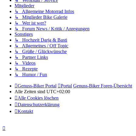
↳ Werkstatt / Service
Mitglieder
↳ Allgemeine Motorrad Infos
↳ Mitglieder Bike Galerie
↳ Wer ist wer?
↳ Forum News / Kritik / Anregungen
Sonstiges
↳ Hochzeit Darja & Basti
↳ Allgemeines / Off Topic
↳ Grüße / Glückwünsche
↳ Partner Links
↳ Videos
↳ Rezepte
↳ Humor / Fun
Genuss-Biker Portal
Portal
Genuss-Biker Foren-Übersicht
Alle Zeiten sind
UTC+02:00
Alle Cookies löschen
Datenschutzerklärung
Kontakt