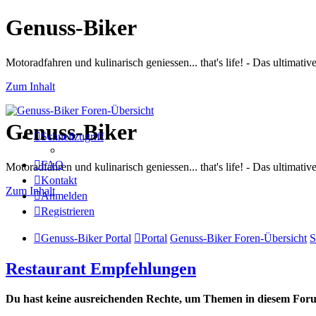
Genuss-Biker
Motoradfahren und kulinarisch geniessen... that's life! - Das ultima
Zum Inhalt
Genuss-Biker
Schnellzugriff
FAQ
Motoradfahren und kulinarisch geniessen... that's life! - Das ultima
Kontakt
Zum Inhalt
Anmelden
Registrieren
Genuss-Biker Portal
Portal
Genuss-Biker Foren-Übersicht
S
Restaurant Empfehlungen
Du hast keine ausreichenden Rechte, um Themen in diesem Forum