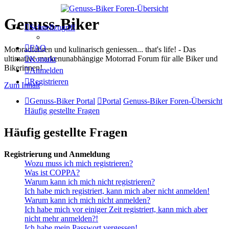
Genuss-Biker
Schnellzugriff
FAQ
Motoradfahren und kulinarisch geniessen... that's life! - Das
ultimative markenunabhängige Motorrad Forum für alle Biker und
Kontakt
Bikerinnen!
Anmelden
Registrieren
Zum Inhalt
Genuss-Biker Portal
Portal
Genuss-Biker Foren-Übersicht
Häufig gestellte Fragen
Häufig gestellte Fragen
Registrierung und Anmeldung
Wozu muss ich mich registrieren?
Was ist COPPA?
Warum kann ich mich nicht registrieren?
Ich habe mich registriert, kann mich aber nicht anmelden!
Warum kann ich mich nicht anmelden?
Ich habe mich vor einiger Zeit registriert, kann mich aber
nicht mehr anmelden?!
Ich habe mein Passwort vergessen!