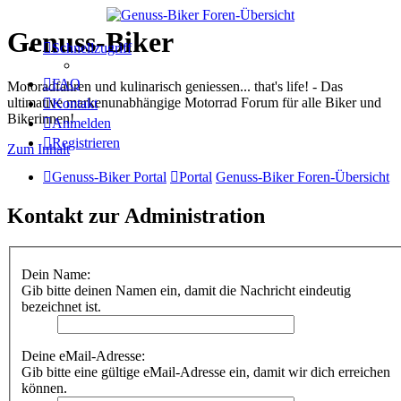
Genuss-Biker
Schnellzugriff
FAQ
Motoradfahren und kulinarisch geniessen... that's life! - Das
ultimative markenunabhängige Motorrad Forum für alle Biker und
Kontakt
Bikerinnen!
Anmelden
Registrieren
Zum Inhalt
Genuss-Biker Portal
Portal
Genuss-Biker Foren-Übersicht
Kontakt zur Administration
Dein Name:
Gib bitte deinen Namen ein, damit die Nachricht eindeutig
bezeichnet ist.
Deine eMail-Adresse:
Gib bitte eine gültige eMail-Adresse ein, damit wir dich erreichen
können.